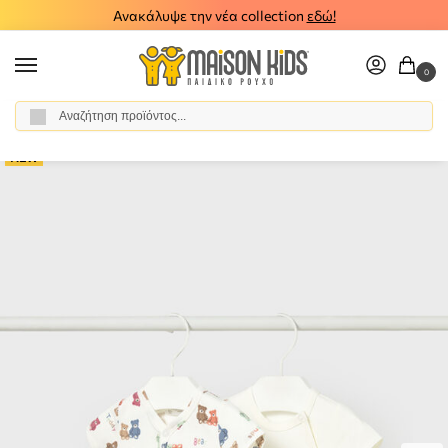
Ανακάλυψε την νέα collection
εδώ!
0
Αναζήτηση
Αρχική σελίδα
Βρεφικό Αγόρι
Ρούχα
Φορμάκια
Βρεφικό σετ 2 φορμάκια Mayoral 26-01719-074
/
/
/
/
NEW