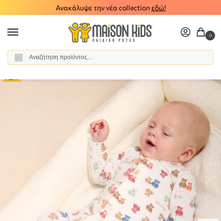
Ανακάλυψε την νέα collection
εδώ!
0
Αναζήτηση
Αρχική σελίδα
Βρεφικό Αγόρι
Ρούχα
Φορμάκια
Βρεφικό σετ 2 φορμάκια Mayoral 26-01720-078
/
/
/
/
NEW