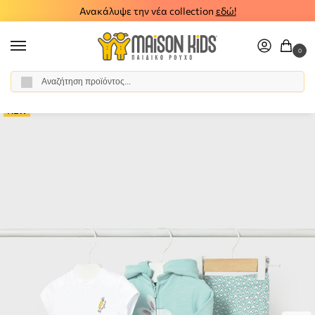
Ανακάλυψε την νέα collection
εδώ!
0
Αναζήτηση
Αρχική σελίδα
Βρεφικό Κορίτσι
Ρούχα
Σύνολα - Σετ
Σετ Φόρμα
/
/
/
/
NEW