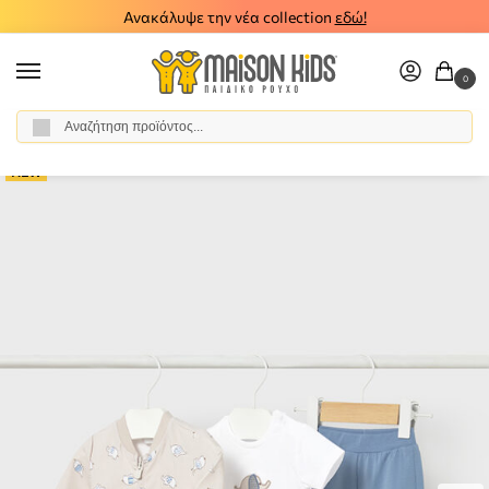
Ανακάλυψε την νέα collection
εδώ!
0
Αναζήτηση
Αρχική σελίδα
Βρεφικό Αγόρι
Ρούχα
Σύνολα - Σετ
Σετ Φόρμα
/
/
/
/
NEW