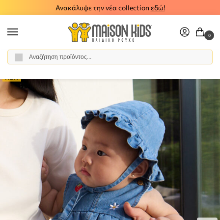
Ανακάλυψε την νέα collection
εδώ!
0
Αναζήτηση
Αρχική σελίδα
Βρεφικό Κορίτσι
Ρούχα
Φορέματα
Βρεφικό φόρεμα τζιν Mayoral 26-01816-028
/
/
/
/
NEW