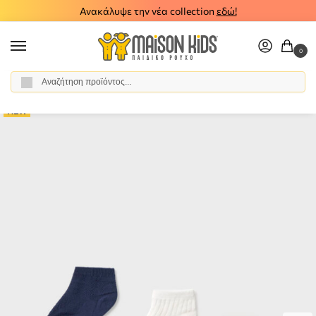
Ανακάλυψε την νέα collection
εδώ!
0
Αναζήτηση
Αρχική σελίδα
Αγόρι
Αξεσουάρ
Κάλτσες
Παιδικά καλτσάκια 3 ζεύγη Mayoral 26-10136-083
/
/
/
/
NEW