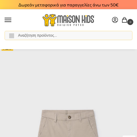
Δωρεάν μεταφορικά για παραγγελίες άνω των 50€
0
Αναζήτηση
Αρχική σελίδα
Αγόρι
Ρούχα
Βερμούδες - Σορτς
Παιδική βερμούδα καπαρτινέ Mayoral μπεζ 26-00242-085
/
/
/
/
NEW