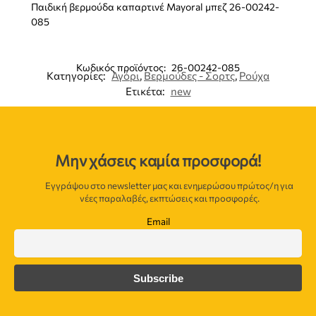
Παιδική βερμούδα καπαρτινέ Mayoral μπεζ 26-00242-
085
Κωδικός προϊόντος:
26-00242-085
Κατηγορίες:
Αγόρι
,
Βερμούδες - Σορτς
,
Ρούχα
Ετικέτα:
new
Μην χάσεις καμία προσφορά!
Εγγράψου στο newsletter μας και ενημερώσου πρώτος/η για
νέες παραλαβές, εκπτώσεις και προσφορές.
Email