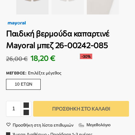
Παιδική βερμούδα καπαρτινέ
Mayoral μπεζ 26-00242-085
18,20
€
-30%
26,00
€
Επιλέξτε μέγεθος
ΜΈΓΕΘΟΣ
:
10 ΕΤΏΝ
ΠΡΟΣΘΉΚΗ ΣΤΟ ΚΑΛΆΘΙ
Προσθήκη στη λίστα επιθυμιών
Μεγεθολόγιο
Άμεσα Διαθέσιμο - Παράδοση 1-3 ημέρες