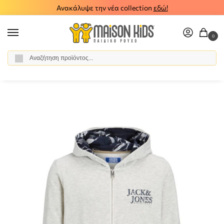
Ανακάλυψε την νέα collection
εδώ!
0
Αναζήτηση
Αρχική σελίδα
Αγόρι
Ρούχα
Ζακέτες
Παιδική ζακέτα φούτερ Jack&Jones γκρι 12230717-B
/
/
/
/