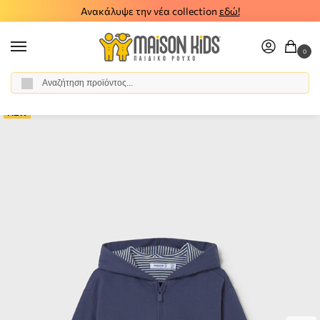
Ανακάλυψε την νέα collection
εδώ!
0
Αναζήτηση
Αρχική σελίδα
Αγόρι
Ρούχα
Ζακέτες
Παιδική ζακέτα φούτερ Mayoral μπλε 26-01407-036
/
/
/
/
NEW