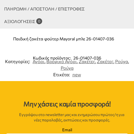
ΠΛΗΡΩΜΗ / ΑΠΟΣΤΟΛΗ / ΕΠΙΣΤΡΟΦΕΣ
ΑΞΙΟΛΟΓΉΣΕΙΣ
0
Παιδική ζακέτα φούτερ Mayoral μπλε 26-01407-036
Κωδικός προϊόντος:
26-01407-036
Κατηγορίες:
Αγόρι
,
Βρεφικό Αγόρι
,
Ζακέτες
,
Ζακέτες
,
Ρούχα
,
Ρούχα
Ετικέτα:
new
Μην χάσεις καμία προσφορά!
Εγγράψου στο newsletter μας και ενημερώσου πρώτος/η για
νέες παραλαβές, εκπτώσεις και προσφορές.
Email