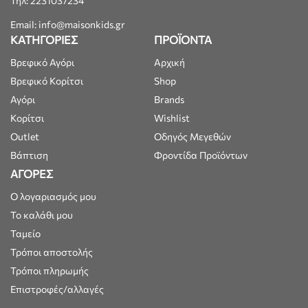
Τηλ: 2231037234
Email: info@maisonkids.gr
ΚΑΤΗΓΟΡΙΕΣ
ΠΡΟΪΟΝΤΑ
Βρεφικό Αγόρι
Αρχική
Βρεφικό Κορίτσι
Shop
Αγόρι
Brands
Κορίτσι
Wishlist
Outlet
Οδηγός Μεγεθών
Βάπτιση
Φροντίδα Προϊόντων
ΑΓΟΡΕΣ
Ο λογαριασμός μου
Το καλάθι μου
Ταμείο
Τρόποι αποστολής
Τρόποι πληρωμής
Επιστροφές/αλλαγές