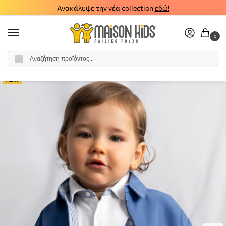
Ανακάλυψε την νέα collection
εδώ!
0
Αναζήτηση
Αρχική σελίδα
Αγόρι
Ρούχα
Μπουφάν - Παλτό
Παιδικό αντιανεμικό διπλής όψης Mayoral 26-01409-046
/
/
/
/
NEW