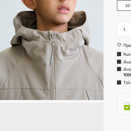
10
Προ
Άμε
Δωρ
Δωρ
100
Τηλ