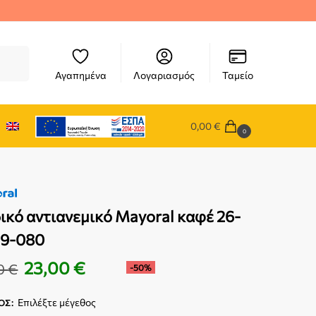
ήτηση
Αγαπημένα
Λογαριασμός
Ταμείο
0,00
€
0
ικό αντιανεμικό Mayoral καφέ 26-
19-080
23,00
€
0
€
-50%
Επιλέξτε μέγεθος
ΟΣ
: