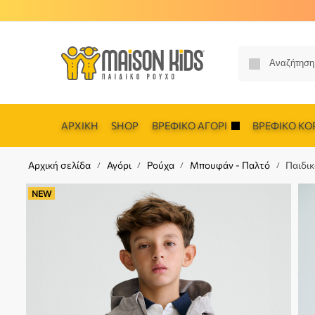
ΑΡΧΙΚΉ
SHOP
ΒΡΕΦΙΚΌ ΑΓΌΡΙ
ΒΡΕΦΙΚΌ ΚΟΡ
Αρχική σελίδα
Αγόρι
Ρούχα
Μπουφάν - Παλτό
Παιδικ
/
/
/
/
NEW