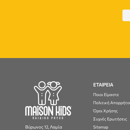
ΕΤΑΙΡΕΙΑ
Ποιοι Είμαστε
Πολιτική Απορρήτο
Όροι Χρήσης
Συχνές Ερωτήσεις
Βύρωνος 12, Λαμία
Sitemap