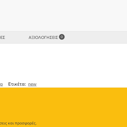
0
ΦΕΣ
ΑΞΙΟΛΟΓΉΣΕΙΣ
χα
Ετικέτα:
new
σεις και προσφορές.