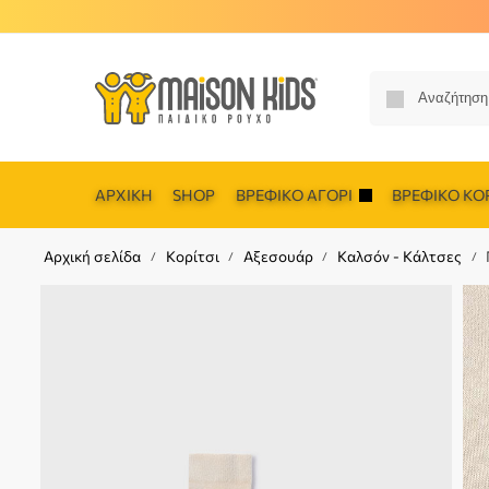
ΑΡΧΙΚΉ
SHOP
ΒΡΕΦΙΚΌ ΑΓΌΡΙ
ΒΡΕΦΙΚΌ ΚΟΡ
Αρχική σελίδα
Κορίτσι
Αξεσουάρ
Καλσόν - Κάλτσες
/
/
/
/