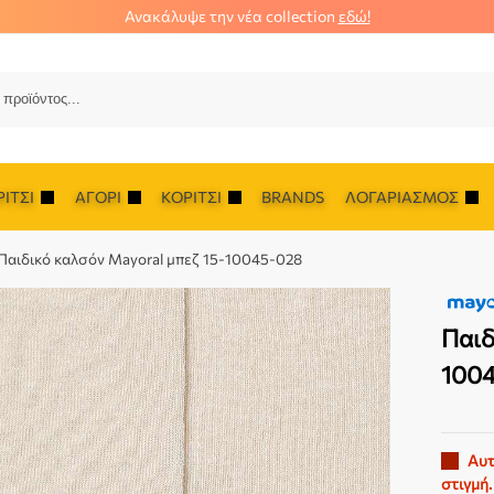
Ανακάλυψε την νέα collection
εδώ!
Αναζ
ΊΤΣΙ
ΑΓΌΡΙ
ΚΟΡΊΤΣΙ
BRANDS
ΛΟΓΑΡΙΑΣΜΌΣ
Παιδικό καλσόν Mayoral μπεζ 15-10045-028
Παιδ
100
Αυτ
στιγμή.