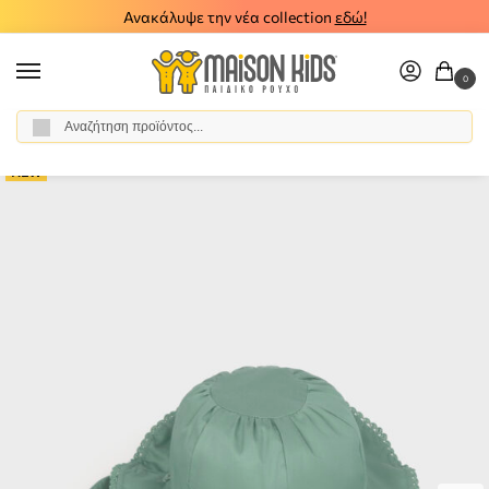
Ανακάλυψε την νέα collection
εδώ!
0
Αναζήτηση
Αρχική σελίδα
Κορίτσι
Αξεσουάρ
Καπέλα
Παιδικό καπέλο διπλής όψης Mayoral 26-10144-048
/
/
/
/
NEW