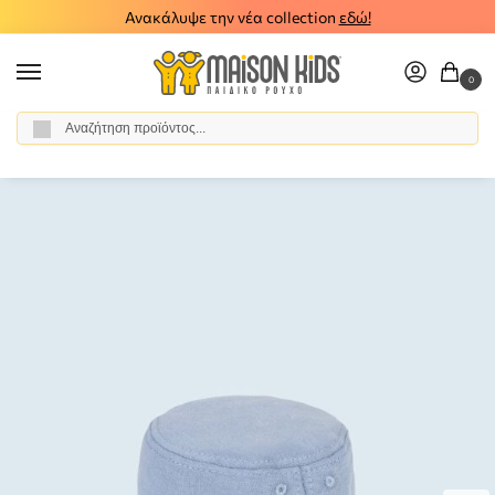
Ανακάλυψε την νέα collection
εδώ!
0
Αναζήτηση
Αρχική σελίδα
Αγόρι
Αξεσουάρ
Καπέλα
Παιδικό καπέλο denim Mayoral πετρόλ 23-10408-005
/
/
/
/