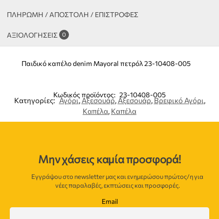
ΠΛΗΡΩΜΗ / ΑΠΟΣΤΟΛΗ / ΕΠΙΣΤΡΟΦΕΣ
ΑΞΙΟΛΟΓΉΣΕΙΣ
0
Παιδικό καπέλο denim Mayoral πετρόλ 23-10408-005
Κωδικός προϊόντος:
23-10408-005
Κατηγορίες:
Αγόρι
,
Αξεσουάρ
,
Αξεσουάρ
,
Βρεφικό Αγόρι
,
Καπέλα
,
Καπέλα
Μην χάσεις καμία προσφορά!
Εγγράψου στο newsletter μας και ενημερώσου πρώτος/η για
νέες παραλαβές, εκπτώσεις και προσφορές.
Email