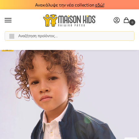
Ανακάλυψε την νέα collection
εδώ!
0
Αναζήτηση
Αρχική σελίδα
Αγόρι
Ρούχα
Μπουφάν - Παλτό
Παιδικό μπουφάν διπλής όψης Mayoral 26-03444-048
/
/
/
/
NEW