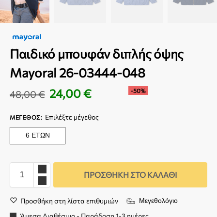
Παιδικό μπουφάν διπλής όψης
Mayoral 26-03444-048
24,00
€
-50%
48,00
€
Επιλέξτε μέγεθος
ΜΈΓΕΘΟΣ
:
6 ΕΤΏΝ
ΠΡΟΣΘΉΚΗ ΣΤΟ ΚΑΛΆΘΙ
Προσθήκη στη λίστα επιθυμιών
Μεγεθολόγιο
Άμεσα Διαθέσιμο - Παράδοση 1-3 ημέρες