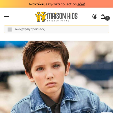
Ανακάλυψε την νέα collection
εδώ!
0
Αναζήτηση
Αρχική σελίδα
Αγόρι
Ρούχα
Μπουφάν - Παλτό
Παιδικό μπουφάν τζιν Mayoral μπλε 23-06446-005
/
/
/
/