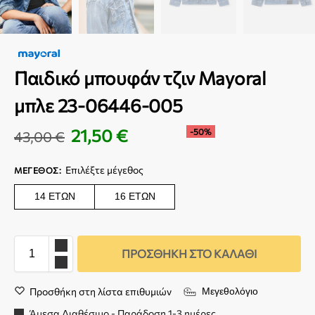
Παιδικό μπουφάν τζιν Mayoral
μπλε 23-06446-005
21,50
€
-50%
43,00
€
Επιλέξτε μέγεθος
ΜΈΓΕΘΟΣ
:
14 ΕΤΏΝ
16 ΕΤΏΝ
ΠΡΟΣΘΉΚΗ ΣΤΟ ΚΑΛΆΘΙ
Προσθήκη στη λίστα επιθυμιών
Μεγεθολόγιο
Άμεσα Διαθέσιμο - Παράδοση 1-3 ημέρες