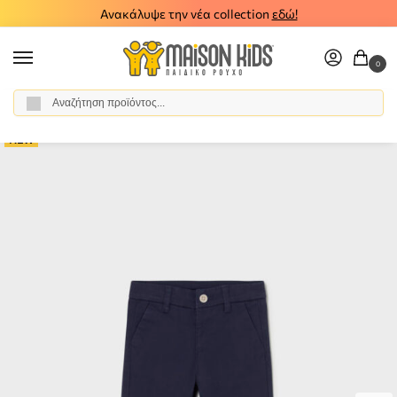
Ανακάλυψε την νέα collection
εδώ!
0
Αναζήτηση
Αρχική σελίδα
Αγόρι
Ρούχα
Παντελόνια
Παιδικό παντελόνι καπαρτινέ Mayoral μπλε 26-00522-043
/
/
/
/
NEW