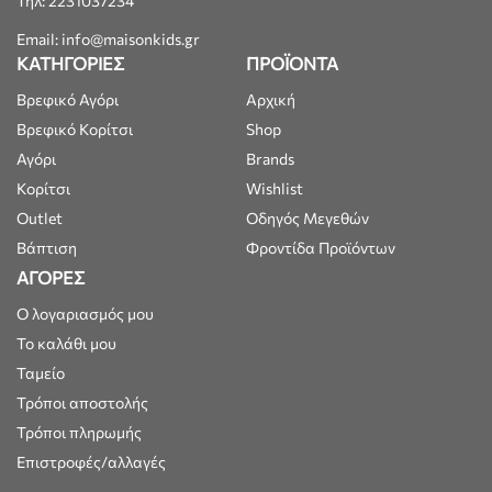
Τηλ: 2231037234
Email: info@maisonkids.gr
ΚΑΤΗΓΟΡΙΕΣ
ΠΡΟΪΟΝΤΑ
Βρεφικό Αγόρι
Αρχική
Βρεφικό Κορίτσι
Shop
Αγόρι
Brands
Κορίτσι
Wishlist
Outlet
Οδηγός Μεγεθών
Βάπτιση
Φροντίδα Προϊόντων
ΑΓΟΡΕΣ
Ο λογαριασμός μου
Το καλάθι μου
Ταμείο
Τρόποι αποστολής
Τρόποι πληρωμής
Επιστροφές/αλλαγές