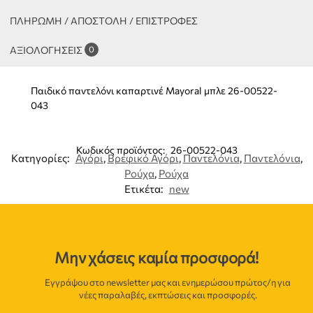
ΠΛΗΡΩΜΗ / ΑΠΟΣΤΟΛΗ / ΕΠΙΣΤΡΟΦΕΣ
ΑΞΙΟΛΟΓΉΣΕΙΣ
0
Παιδικό παντελόνι καπαρτινέ Mayoral μπλε 26-00522-
043
Κωδικός προϊόντος:
26-00522-043
Κατηγορίες:
Αγόρι
,
Βρεφικό Αγόρι
,
Παντελόνια
,
Παντελόνια
,
Ρούχα
,
Ρούχα
Ετικέτα:
new
Μην χάσεις καμία προσφορά!
Εγγράψου στο newsletter μας και ενημερώσου πρώτος/η για
νέες παραλαβές, εκπτώσεις και προσφορές.