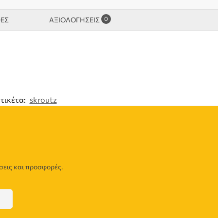
0
ΦΕΣ
ΑΞΙΟΛΟΓΉΣΕΙΣ
τικέτα:
skroutz
σεις και προσφορές.