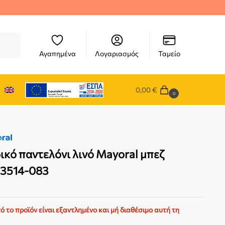
ήτηση
Αγαπημένα
Λογαριασμός
Ταμείο
0,00
€
0
ικό παντελόνι λινό Mayoral μπεζ
03514-083
ό το προϊόν είναι εξαντλημένο και μή διαθέσιμο αυτή τη