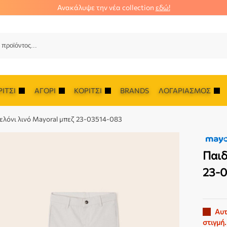
Ανακάλυψε την νέα collection
εδώ!
Αναζ
ΊΤΣΙ
ΑΓΌΡΙ
ΚΟΡΊΤΣΙ
BRANDS
ΛΟΓΑΡΙΑΣΜΌΣ
ελόνι λινό Mayoral μπεζ 23-03514-083
Παιδ
23-
Αυτ
στιγμή.