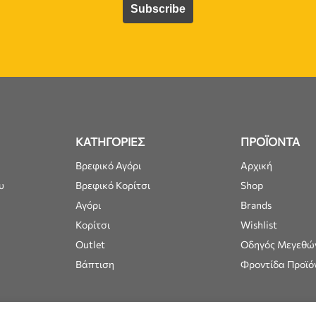
ΚΑΤΗΓΟΡΙΕΣ
ΠΡΟΪΟΝΤΑ
Βρεφικό Αγόρι
Αρχική
υ
Βρεφικό Κορίτσι
Shop
Αγόρι
Brands
Κορίτσι
Wishlist
Outlet
Οδηγός Μεγεθώ
Βάπτιση
Φροντίδα Προϊό