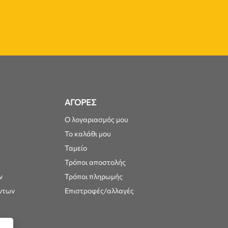
ΑΓΟΡΕΣ
Ο λογαριασμός μου
Το καλάθι μου
Ταμείο
Τρόποι αποστολής
ν
Τρόποι πληρωμής
ντων
Επιστροφές/αλλαγές