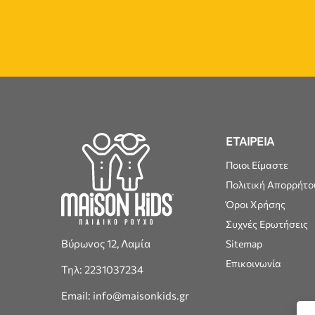
ΕΤΑΙΡΕΙΑ
Ποιοι Είμαστε
Πολιτική Απορρήτο
Όροι Χρήσης
Συχνές Ερωτήσεις
Βύρωνος 12, Λαμία
Sitemap
Επικοινωνία
Τηλ: 2231037234
Email: info@maisonkids.gr