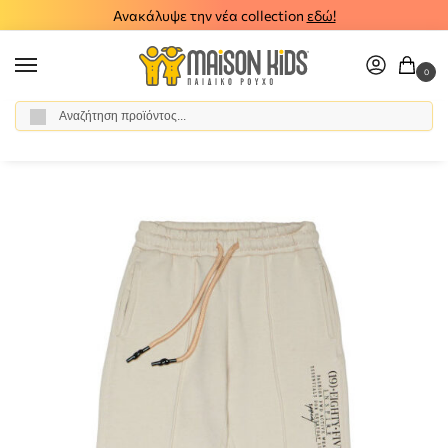
Ανακάλυψε την νέα collection
εδώ!
0
Αναζήτηση
Αρχική σελίδα
Κορίτσι
Ρούχα
Ζακέτες
Παιδικό παντελόνι φόρμας Sprint 242-4051-115
/
/
/
/