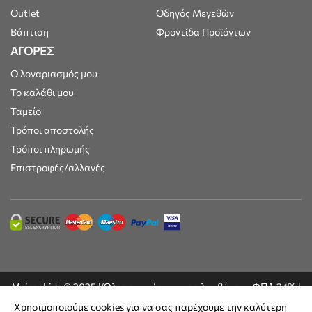
Outlet
Οδηγός Μεγεθών
Βάπτιση
Φροντίδα Προϊόντων
ΑΓΟΡΕΣ
Ο λογαριασμός μου
Το καλάθι μου
Ταμείο
Τρόποι αποστολής
Τρόποι πληρωμής
Επιστροφές/αλλαγές
Maisonkids © 2025 | Όλες οι τιμές συμπεριλαμβάνουν ΦΠΑ 24% |
Built by
DesignFlow
Χρησιμοποιούμε cookies για να σας παρέχουμε την καλύτερη