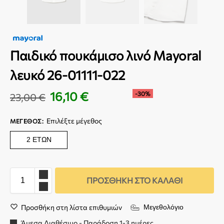
Παιδικό πουκάμισο λινό Mayoral
λευκό 26-01111-022
16,10
€
-30%
23,00
€
Επιλέξτε μέγεθος
ΜΈΓΕΘΟΣ
:
2 ΕΤΏΝ
ΠΡΟΣΘΉΚΗ ΣΤΟ ΚΑΛΆΘΙ
Προσθήκη στη λίστα επιθυμιών
Μεγεθολόγιο
Άμεσα Διαθέσιμο - Παράδοση 1-3 ημέρες