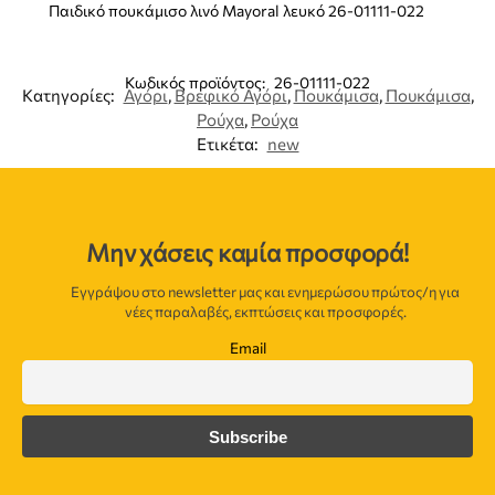
Παιδικό πουκάμισο λινό Mayoral λευκό 26-01111-022
Κωδικός προϊόντος:
26-01111-022
Κατηγορίες:
Αγόρι
,
Βρεφικό Αγόρι
,
Πουκάμισα
,
Πουκάμισα
,
Ρούχα
,
Ρούχα
Ετικέτα:
new
Μην χάσεις καμία προσφορά!
Εγγράψου στο newsletter μας και ενημερώσου πρώτος/η για
νέες παραλαβές, εκπτώσεις και προσφορές.
Email