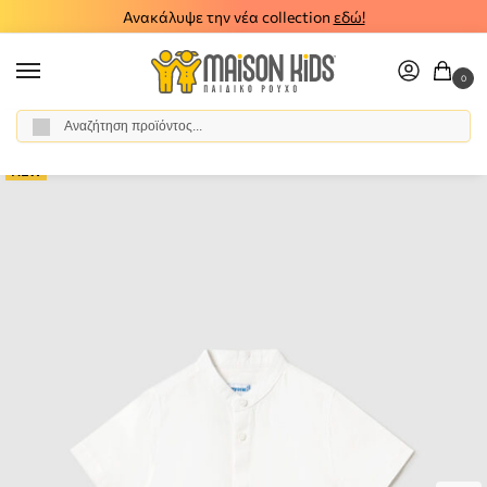
Ανακάλυψε την νέα collection
εδώ!
0
Αναζήτηση
Αρχική σελίδα
Αγόρι
Ρούχα
Πουκάμισα
Παιδικό πουκάμισο λινό Mayoral λευκό 26-01111-022
/
/
/
/
NEW