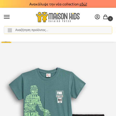
Ανακάλυψε την νέα collection
εδώ!
0
Αναζήτηση
Αρχική σελίδα
Αγόρι
Ρούχα
Σύνολα - Σετ
Σετ Βερμούδα - Σορτς
/
/
/
/
NEW