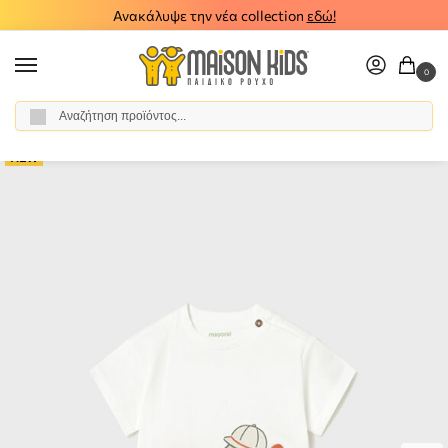
Ανακάλυψε την νέα collection
εδώ!
0
Αναζήτηση
Αρχική σελίδα
Αγόρι
Ρούχα
Σύνολα - Σετ
Σετ Βερμούδα - Σορτς
/
/
/
/
NEW