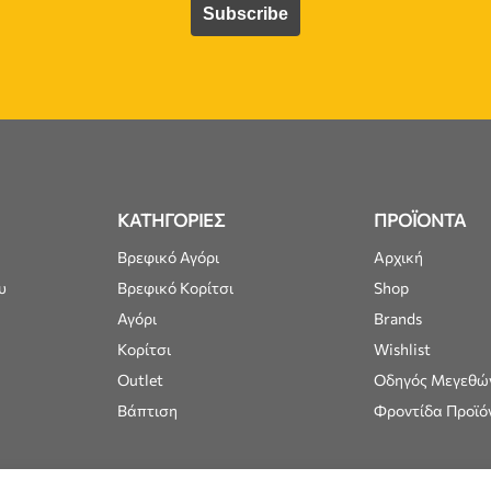
ΚΑΤΗΓΟΡΙΕΣ
ΠΡΟΪΟΝΤΑ
Βρεφικό Αγόρι
Αρχική
υ
Βρεφικό Κορίτσι
Shop
Αγόρι
Brands
Κορίτσι
Wishlist
Outlet
Οδηγός Μεγεθώ
Βάπτιση
Φροντίδα Προϊό