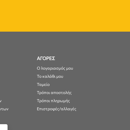
ΑΓΟΡΕΣ
Ο λογαριασμός μου
Το καλάθι μου
Ταμείο
Τρόποι αποστολής
ν
Τρόποι πληρωμής
ντων
Επιστροφές/αλλαγές