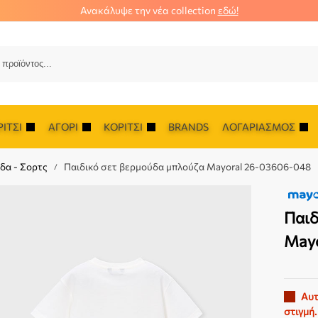
Ανακάλυψε την νέα collection
εδώ!
Αναζ
ΊΤΣΙ
ΑΓΌΡΙ
ΚΟΡΊΤΣΙ
BRANDS
ΛΟΓΑΡΙΑΣΜΌΣ
δα - Σορτς
Παιδικό σετ βερμούδα μπλούζα Mayoral 26-03606-048
/
Παιδ
May
Αυτ
στιγμή.