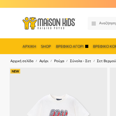
ΑΡΧΙΚΉ
SHOP
ΒΡΕΦΙΚΌ ΑΓΌΡΙ
ΒΡΕΦΙΚΌ ΚΟΡ
Αρχική σελίδα
Αγόρι
Ρούχα
Σύνολα - Σετ
Σετ Βερμού
/
/
/
/
NEW