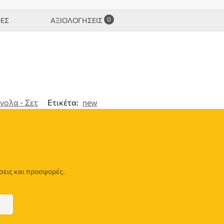
0
ΦΕΣ
ΑΞΙΟΛΟΓΉΣΕΙΣ
νολα - Σετ
Ετικέτα:
new
σεις και προσφορές.