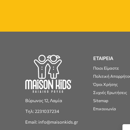
ΕΤΑΙΡΕΙΑ
Ποιοι Είμαστε
Πολιτική Απορρήτο
Όροι Χρήσης
Συχνές Ερωτήσεις
Βύρωνος 12, Λαμία
Sitemap
Επικοινωνία
Τηλ: 2231037234
Email: info@maisonkids.gr