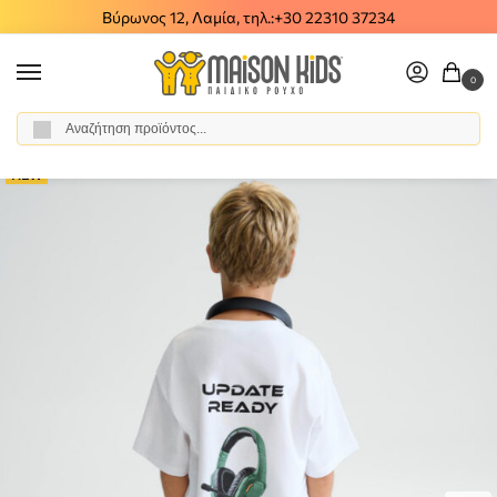
Βύρωνος 12, Λαμία, τηλ.:
+30 22310 37234
0
Αναζήτηση
Αρχική σελίδα
Αγόρι
Ρούχα
Σύνολα - Σετ
Σετ Βερμούδα - Σορτς
/
/
/
/
NEW