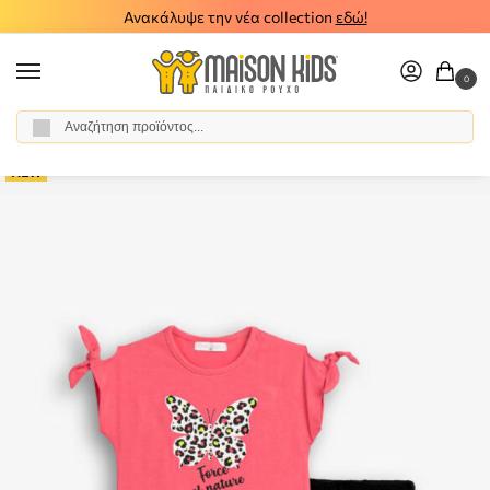
Ανακάλυψε την νέα collection
εδώ!
0
Αναζήτηση
Αρχική σελίδα
Κορίτσι
Ρούχα
Σύνολα - Σετ
Σετ Κολάν
Παιδικό σετ κολάν μπλούζα FUNKY 126-720101-1
/
/
/
/
/
NEW