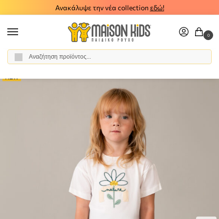
Ανακάλυψε την νέα collection
εδώ!
0
Αναζήτηση
Αρχική σελίδα
Κορίτσι
Ρούχα
Σύνολα - Σετ
Σετ Κολάν
Παιδικό σετ κολάν μπλούζα Mayoral 26-03727-038
/
/
/
/
/
NEW