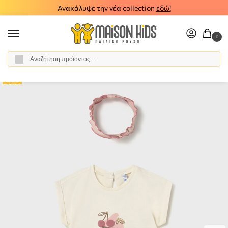
Ανακάλυψε την νέα collection
εδώ!
0
Αναζήτηση
Αρχική σελίδα
Κορίτσι
Ρούχα
Σύνολα - Σετ
Σετ Κολάν
Παιδικό σετ κολάν 3τμχ Mayoral 26-01750-037
/
/
/
/
/
NEW