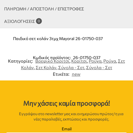
ΠΛΗΡΩΜΗ / ΑΠΟΣΤΟΛΗ / ΕΠΙΣΤΡΟΦΕΣ
ΑΞΙΟΛΟΓΉΣΕΙΣ
0
Παιδικό σετ κολάν 3τμχ Mayoral 26-01750-037
Κωδικός προϊόντος:
26-01750-037
Κατηγορίες:
Βρεφικό Κορίτσι
,
Κορίτσι
,
Ρούχα
,
Ρούχα
,
Σετ
Κολάν
,
Σετ Κολάν
,
Σύνολα - Σετ
,
Σύνολα - Σετ
Ετικέτα:
new
Μην χάσεις καμία προσφορά!
Εγγράψου στο newsletter μας και ενημερώσου πρώτος/η για
νέες παραλαβές, εκπτώσεις και προσφορές.
Email