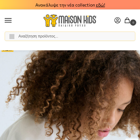
Ανακάλυψε την νέα collection
εδώ!
0
Αναζήτηση
Αρχική σελίδα
Κορίτσι
Ρούχα
Σύνολα - Σετ
Σετ Παντελόνι - Σαλοπέτα
/
/
/
/
NEW