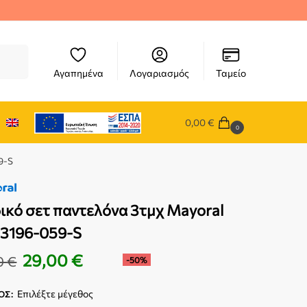
ήτηση
Αγαπημένα
Λογαριασμός
Ταμείο
0,00
€
0
9-S
ικό σετ παντελόνα 3τμχ Mayoral
03196-059-S
29,00
€
0
€
-50%
Επιλέξτε μέγεθος
ΟΣ
: