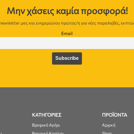
Μην χάσεις καμία προσφορά!
newsletter μας και ενημερώσου πρώτος/η για νέες παραλαβές, εκπτώ
Email
ΚΑΤΗΓΟΡΙΕΣ
ΠΡΟΪΟΝΤΑ
Βρεφικό Αγόρι
Αρχική
υ
Βρεφικό Κορίτσι
Shop