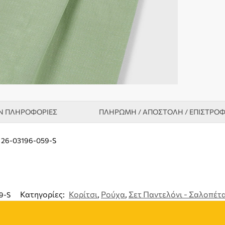
Ν ΠΛΗΡΟΦΟΡΊΕΣ
ΠΛΗΡΩΜΗ / ΑΠΟΣΤΟΛΗ / ΕΠΙΣΤΡΟ
l 26-03196-059-S
Κατηγορίες:
Κορίτσι
,
Ρούχα
,
Σετ Παντελόνι - Σαλοπέτ
9-S