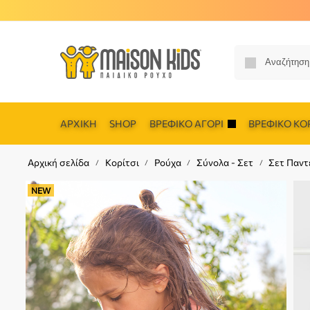
ΑΡΧΙΚΉ
SHOP
ΒΡΕΦΙΚΌ ΑΓΌΡΙ
ΒΡΕΦΙΚΌ ΚΟΡ
Αρχική σελίδα
Κορίτσι
Ρούχα
Σύνολα - Σετ
Σετ Παντ
/
/
/
/
NEW