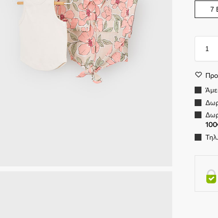
7
Προ
Άμε
Δωρ
Δωρ
100
Τηλ