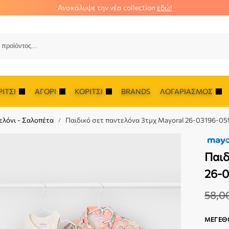
Ανακάλυψε την νέα collection
εδώ!
Αναζ
ΊΤΣΙ
ΑΓΌΡΙ
ΚΟΡΊΤΣΙ
BRANDS
ΛΟΓΑΡΙΑΣΜΌΣ
ελόνι - Σαλοπέτα
Παιδικό σετ παντελόνα 3τμχ Mayoral 26-03196-05
/
Παιδ
26-
58,0
ΜΈΓΕΘ