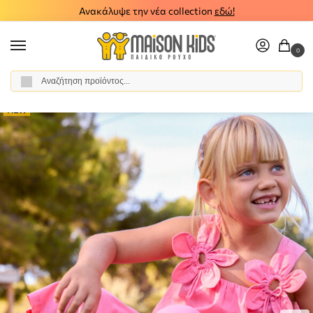
Ανακάλυψε την νέα collection
εδώ!
0
Αναζήτηση
Αρχική σελίδα
Κορίτσι
Ρούχα
Σύνολα - Σετ
Σετ Παντελόνι - Σαλοπέτα
/
/
/
/
NEW