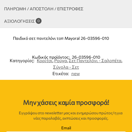
ΠΛΗΡΩΜΗ / ΑΠΟΣΤΟΛΗ / ΕΠΙΣΤΡΟΦΕΣ
ΑΞΙΟΛΟΓΉΣΕΙΣ
0
Παιδικό σετ παντελόνι τοπ Mayoral 26-03596-010
Κωδικός προϊόντος:
26-03596-010
Κατηγορίες:
Κορίτσι
,
Ρούχα
,
Σετ Παντελόνι - Σαλοπέτα
,
Σύνολα - Σετ
Ετικέτα:
new
Μην χάσεις καμία προσφορά!
Εγγράψου στο newsletter μας και ενημερώσου πρώτος/η για
νέες παραλαβές, εκπτώσεις και προσφορές.
Email