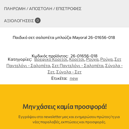
ΠΛΗΡΩΜΗ / ΑΠΟΣΤΟΛΗ / ΕΠΙΣΤΡΟΦΕΣ
ΑΞΙΟΛΟΓΉΣΕΙΣ
0
Παιδικό σετ σαλοπέτα μπλούζα Mayoral 26-01656-018
Κωδικός προϊόντος:
26-01656-018
Κατηγορίες:
Βρεφικό Κορίτσι
,
Κορίτσι
,
Ρούχα
,
Ρούχα
,
Σετ
Παντελόνι - Σαλοπέτα
,
Σετ Παντελόνι - Σαλοπέτα
,
Σύνολα -
Σετ
,
Σύνολα - Σετ
Ετικέτα:
new
Μην χάσεις καμία προσφορά!
Εγγράψου στο newsletter μας και ενημερώσου πρώτος/η για
νέες παραλαβές, εκπτώσεις και προσφορές.