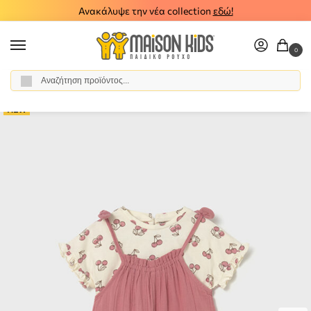
Ανακάλυψε την νέα collection
εδώ!
0
Αναζήτηση
Αρχική σελίδα
Κορίτσι
Ρούχα
Σύνολα - Σετ
Σετ Παντελόνι - Σαλοπέτα
/
/
/
/
NEW