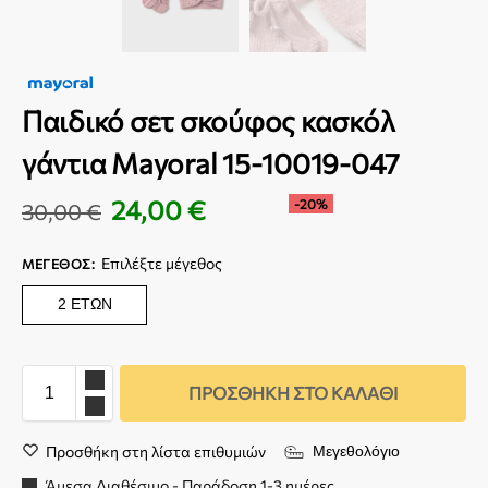
Παιδικό σετ σκούφος κασκόλ
γάντια Mayoral 15-10019-047
24,00
€
-20%
30,00
€
Επιλέξτε μέγεθος
ΜΈΓΕΘΟΣ
:
2 ΕΤΏΝ
ΠΡΟΣΘΉΚΗ ΣΤΟ ΚΑΛΆΘΙ
Προσθήκη στη λίστα επιθυμιών
Μεγεθολόγιο
Άμεσα Διαθέσιμο - Παράδοση 1-3 ημέρες