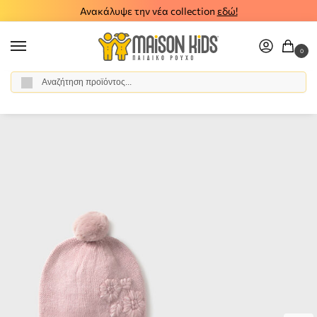
Ανακάλυψε την νέα collection
εδώ!
0
Αναζήτηση
Αρχική σελίδα
Κορίτσι
Αξεσουάρ
Σκούφοι - Κασκόλ - Γάντια
Παιδικό σετ σκούφος κασκόλ γάντια Mayoral 15-10019-047
/
/
/
/