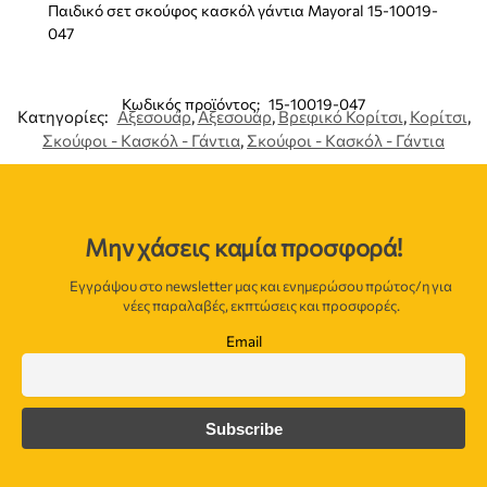
Παιδικό σετ σκούφος κασκόλ γάντια Mayoral 15-10019-
047
Κωδικός προϊόντος:
15-10019-047
Κατηγορίες:
Αξεσουάρ
,
Αξεσουάρ
,
Βρεφικό Κορίτσι
,
Κορίτσι
,
Σκούφοι - Κασκόλ - Γάντια
,
Σκούφοι - Κασκόλ - Γάντια
Μην χάσεις καμία προσφορά!
Εγγράψου στο newsletter μας και ενημερώσου πρώτος/η για
νέες παραλαβές, εκπτώσεις και προσφορές.
Email