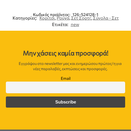
Κωδικός προϊόντος:
126-524128-1
Κατηγορίες:
Κορίτσι
,
Ρούχα
,
Σετ Σορτς
,
Σύνολα - Σετ
Ετικέτα:
new
Μην χάσεις καμία προσφορά!
Εγγράψου στο newsletter μας και ενημερώσου πρώτος/η για
νέες παραλαβές, εκπτώσεις και προσφορές.
Email