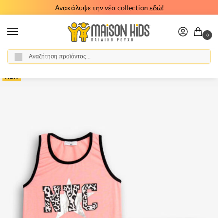
Ανακάλυψε την νέα collection
εδώ!
0
Αναζήτηση
Αρχική σελίδα
Κορίτσι
Ρούχα
Σύνολα - Σετ
Σετ Σορτς
Παιδικό σετ σορτς μπλούζα FUNKY 126-524128-1
/
/
/
/
/
NEW