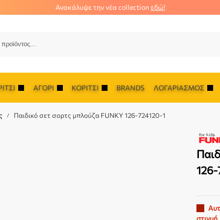
Ανακάλυψε την νέα collection
εδώ!
Αναζ
ΊΤΣΙ
ΑΓΌΡΙ
ΚΟΡΊΤΣΙ
BRANDS
ΛΟΓΑΡΙΑΣΜΌΣ
ς
Παιδικό σετ σορτς μπλούζα FUNKY 126-724120-1
/
Παιδ
126-
Αυτ
στιγμή.