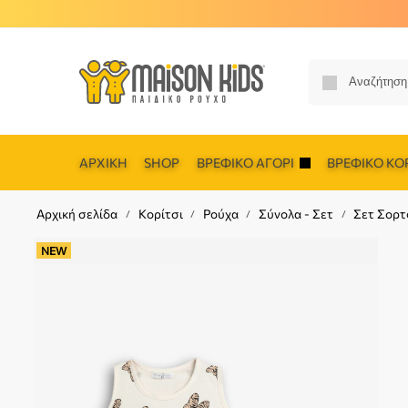
ΑΡΧΙΚΉ
SHOP
ΒΡΕΦΙΚΌ ΑΓΌΡΙ
ΒΡΕΦΙΚΌ ΚΟΡ
Αρχική σελίδα
Κορίτσι
Ρούχα
Σύνολα - Σετ
Σετ Σορτ
/
/
/
/
NEW