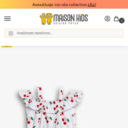
Ανακάλυψε την νέα collection
εδώ!
0
Αναζήτηση
Αρχική σελίδα
Κορίτσι
Ρούχα
Σύνολα - Σετ
Σετ Σορτς
Παιδικό σετ σορτς μπλούζα FUNKY 126-726106-1
/
/
/
/
/
NEW