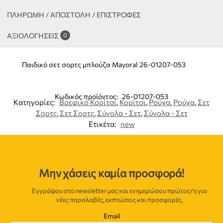
ΠΛΗΡΩΜΗ / ΑΠΟΣΤΟΛΗ / ΕΠΙΣΤΡΟΦΕΣ
ΑΞΙΟΛΟΓΉΣΕΙΣ
0
Παιδικό σετ σορτς μπλούζα Mayoral 26-01207-053
Κωδικός προϊόντος:
26-01207-053
Κατηγορίες:
Βρεφικό Κορίτσι
,
Κορίτσι
,
Ρούχα
,
Ρούχα
,
Σετ
Σορτς
,
Σετ Σορτς
,
Σύνολα - Σετ
,
Σύνολα - Σετ
Ετικέτα:
new
Μην χάσεις καμία προσφορά!
Εγγράψου στο newsletter μας και ενημερώσου πρώτος/η για
νέες παραλαβές, εκπτώσεις και προσφορές.
Email