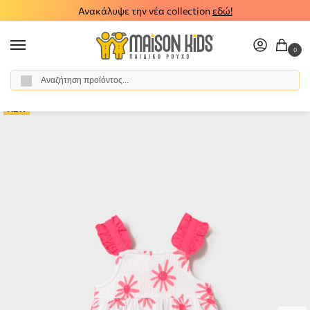
Ανακάλυψε την νέα collection
εδώ!
0
Αναζήτηση
Αρχική σελίδα
Κορίτσι
Ρούχα
Σύνολα - Σετ
Σετ Σορτς
Παιδικό σετ σορτς μπλούζα Mayoral 26-01207-053
/
/
/
/
/
NEW