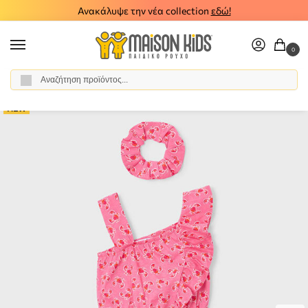
Ανακάλυψε την νέα collection
εδώ!
0
Αναζήτηση
Αρχική σελίδα
Κορίτσι
Ρούχα
Σύνολα - Σετ
Σετ Σορτς
Παιδικό σετ σορτς 3τμχ Mayoral 26-03233-084
/
/
/
/
/
NEW