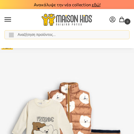
Ανακάλυψε την νέα collection
εδώ!
0
Αναζήτηση
Αρχική σελίδα
Αγόρι
Ρούχα
Σύνολα - Σετ
Σετ Βερμούδα - Σορτς
/
/
/
/
NEW