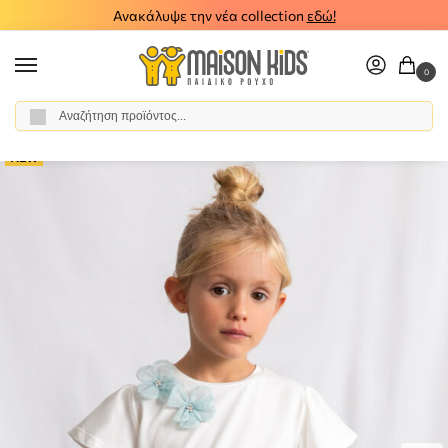
Ανακάλυψε την νέα collection
εδώ!
0
Αναζήτηση
Αρχική σελίδα
Κορίτσι
Ρούχα
Σύνολα - Σετ
Σετ Φούστα
Παιδικό σετ φούστα μπλούζα Mayoral 26-03946-080
/
/
/
/
/
NEW