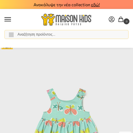
Ανακάλυψε την νέα collection
εδώ!
0
Αναζήτηση
Αρχική σελίδα
Κορίτσι
Ρούχα
Φορέματα
Παιδικό σετ φόρεμα βρακάκι Mayoral 26-01927-058
/
/
/
/
NEW