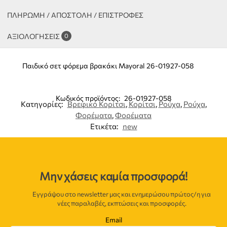
ΠΛΗΡΩΜΗ / ΑΠΟΣΤΟΛΗ / ΕΠΙΣΤΡΟΦΕΣ
ΑΞΙΟΛΟΓΉΣΕΙΣ
0
Παιδικό σετ φόρεμα βρακάκι Mayoral 26-01927-058
Κωδικός προϊόντος:
26-01927-058
Κατηγορίες:
Βρεφικό Κορίτσι
,
Κορίτσι
,
Ρούχα
,
Ρούχα
,
Φορέματα
,
Φορέματα
Ετικέτα:
new
Μην χάσεις καμία προσφορά!
Εγγράψου στο newsletter μας και ενημερώσου πρώτος/η για
νέες παραλαβές, εκπτώσεις και προσφορές.
Email