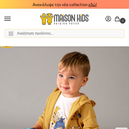
Ανακάλυψε την νέα collection
εδώ!
0
Αναζήτηση
Αρχική σελίδα
Βρεφικό Αγόρι
Ρούχα
Σύνολα - Σετ
Σετ Φόρμα
/
/
/
/
NEW