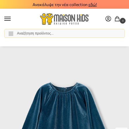
Ανακάλυψε την νέα collection
εδώ!
0
Αναζήτηση
Αρχική σελίδα
Κορίτσι
Ρούχα
Φορέματα
Παιδικό φόρεμα βελούδο Mayoral 15-04923-043
/
/
/
/