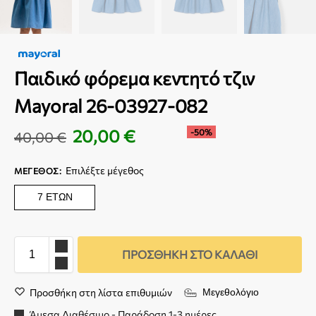
Παιδικό φόρεμα κεντητό τζιν
Mayoral 26-03927-082
20,00
€
-50%
40,00
€
Επιλέξτε μέγεθος
ΜΈΓΕΘΟΣ
:
7 ΕΤΏΝ
ΠΡΟΣΘΉΚΗ ΣΤΟ ΚΑΛΆΘΙ
Προσθήκη στη λίστα επιθυμιών
Μεγεθολόγιο
Άμεσα Διαθέσιμο - Παράδοση 1-3 ημέρες