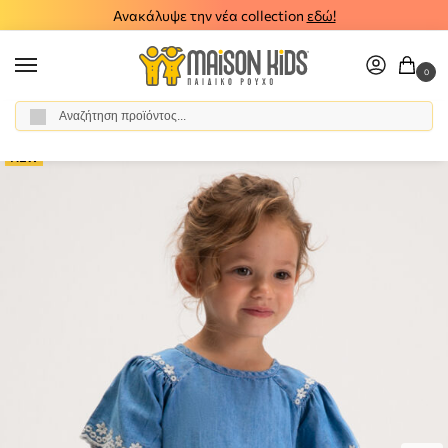
Ανακάλυψε την νέα collection
εδώ!
0
Αναζήτηση
Αρχική σελίδα
Κορίτσι
Ρούχα
Φορέματα
Παιδικό φόρεμα κεντητό τζιν Mayoral 26-03927-082
/
/
/
/
NEW