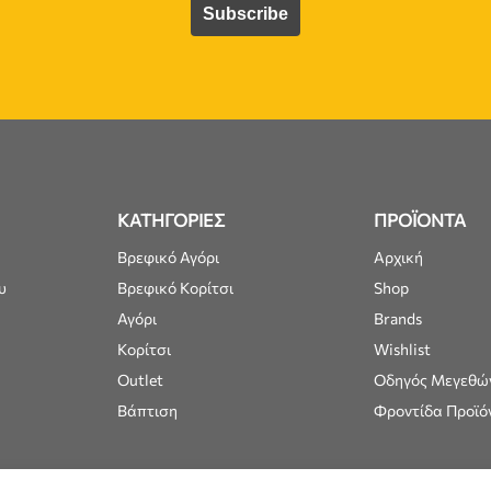
ΚΑΤΗΓΟΡΙΕΣ
ΠΡΟΪΟΝΤΑ
Βρεφικό Αγόρι
Αρχική
υ
Βρεφικό Κορίτσι
Shop
Αγόρι
Brands
Κορίτσι
Wishlist
Outlet
Οδηγός Μεγεθώ
Βάπτιση
Φροντίδα Προϊό