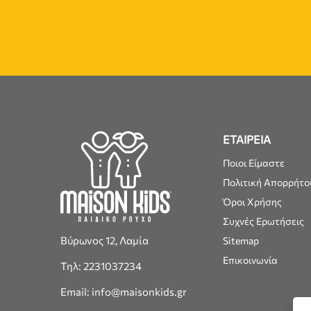
ΕΤΑΙΡΕΙΑ
Ποιοι Είμαστε
Πολιτική Απορρήτο
Όροι Χρήσης
Συχνές Ερωτήσεις
Βύρωνος 12, Λαμία
Sitemap
Επικοινωνία
Τηλ: 2231037234
Email: info@maisonkids.gr