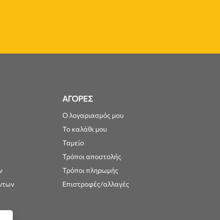
ΑΓΟΡΕΣ
Ο λογαριασμός μου
Το καλάθι μου
Ταμείο
Τρόποι αποστολής
ν
Τρόποι πληρωμής
ντων
Επιστροφές/αλλαγές