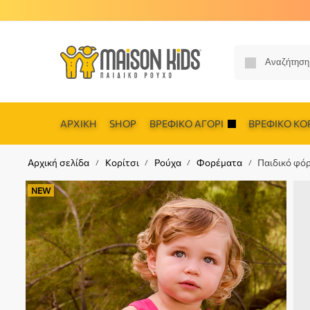
ΑΡΧΙΚΉ
SHOP
ΒΡΕΦΙΚΌ ΑΓΌΡΙ
ΒΡΕΦΙΚΌ ΚΟΡ
Αρχική σελίδα
Κορίτσι
Ρούχα
Φορέματα
Παιδικό φό
/
/
/
/
NEW