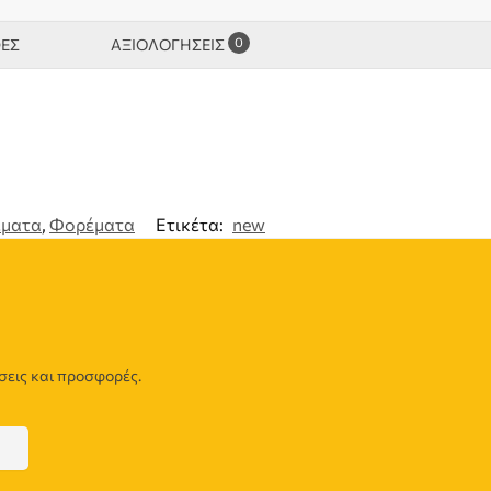
0
ΦΕΣ
ΑΞΙΟΛΟΓΉΣΕΙΣ
ματα
,
Φορέματα
Ετικέτα:
new
σεις και προσφορές.