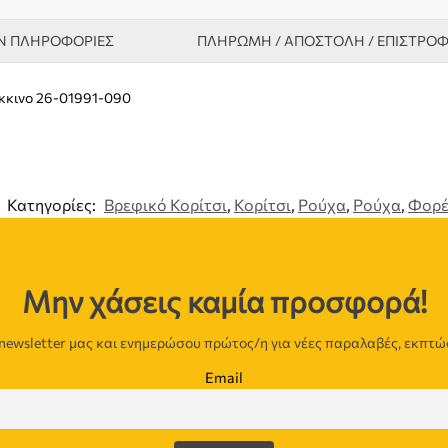
Ν ΠΛΗΡΟΦΟΡΊΕΣ
ΠΛΗΡΩΜΗ / ΑΠΟΣΤΟΛΗ / ΕΠΙΣΤΡΟ
όκκινο 26-01991-090
Κατηγορίες:
Βρεφικό Κορίτσι
,
Κορίτσι
,
Ρούχα
,
Ρούχα
,
Φορέ
Μην χάσεις καμία προσφορά!
newsletter μας και ενημερώσου πρώτος/η για νέες παραλαβές, εκπτώ
Email