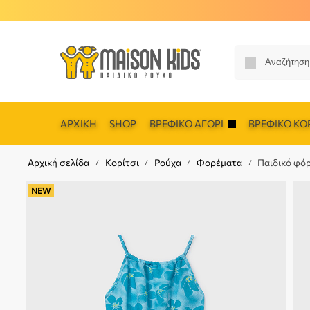
ΑΡΧΙΚΉ
SHOP
ΒΡΕΦΙΚΌ ΑΓΌΡΙ
ΒΡΕΦΙΚΌ ΚΟΡ
Αρχική σελίδα
Κορίτσι
Ρούχα
Φορέματα
Παιδικό φό
/
/
/
/
NEW