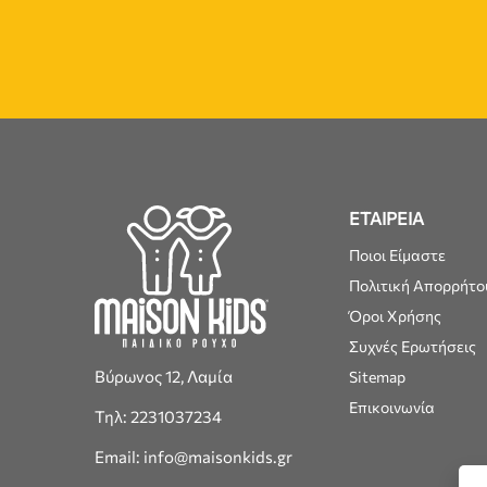
ΕΤΑΙΡΕΙΑ
Ποιοι Είμαστε
Πολιτική Απορρήτο
Όροι Χρήσης
Συχνές Ερωτήσεις
Βύρωνος 12, Λαμία
Sitemap
Επικοινωνία
Τηλ: 2231037234
Email: info@maisonkids.gr