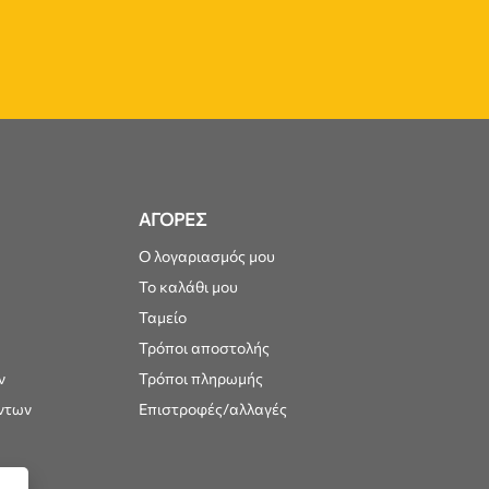
ΑΓΟΡΕΣ
Ο λογαριασμός μου
Το καλάθι μου
Ταμείο
Τρόποι αποστολής
ν
Τρόποι πληρωμής
ντων
Επιστροφές/αλλαγές