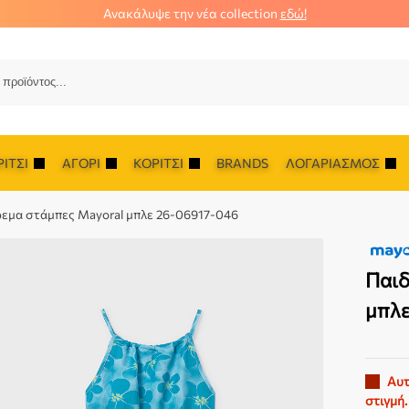
Ανακάλυψε την νέα collection
εδώ!
Αναζ
ΊΤΣΙ
ΑΓΌΡΙ
ΚΟΡΊΤΣΙ
BRANDS
ΛΟΓΑΡΙΑΣΜΌΣ
ρεμα στάμπες Mayoral μπλε 26-06917-046
Παιδ
μπλε
Αυτ
στιγμή.