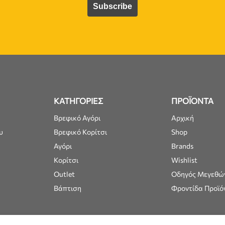
ΚΑΤΗΓΟΡΙΕΣ
ΠΡΟΪΟΝΤΑ
Βρεφικό Αγόρι
Αρχική
υ
Βρεφικό Κορίτσι
Shop
Αγόρι
Brands
Κορίτσι
Wishlist
Outlet
Οδηγός Μεγεθώ
Βάπτιση
Φροντίδα Προϊό