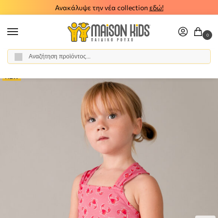
Ανακάλυψε την νέα collection
εδώ!
0
Αναζήτηση
Αρχική σελίδα
Κορίτσι
Ρούχα
Φορέματα
Παιδικό φόρεμα στάμπες Mayoral ροζ 26-03944-021
/
/
/
/
NEW