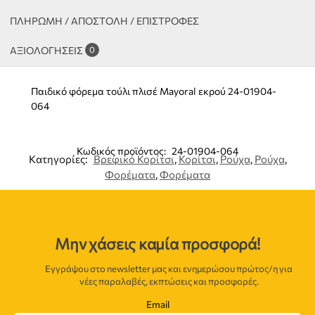
ΠΛΗΡΩΜΗ / ΑΠΟΣΤΟΛΗ / ΕΠΙΣΤΡΟΦΕΣ
ΑΞΙΟΛΟΓΉΣΕΙΣ
0
Παιδικό φόρεμα τούλι πλισέ Mayoral εκρού 24-01904-
064
Κωδικός προϊόντος:
24-01904-064
Κατηγορίες:
Βρεφικό Κορίτσι
,
Κορίτσι
,
Ρούχα
,
Ρούχα
,
Φορέματα
,
Φορέματα
Μην χάσεις καμία προσφορά!
Εγγράψου στο newsletter μας και ενημερώσου πρώτος/η για
νέες παραλαβές, εκπτώσεις και προσφορές.
Email