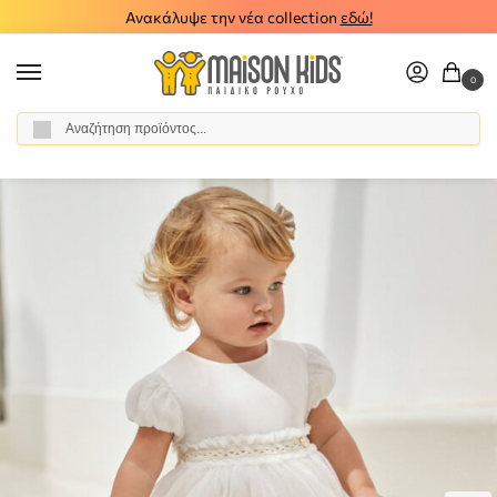
Ανακάλυψε την νέα collection
εδώ!
0
Αναζήτηση
Αρχική σελίδα
Κορίτσι
Ρούχα
Φορέματα
Παιδικό φόρεμα τούλι πλισέ Mayoral εκρού 24-01904-064
/
/
/
/