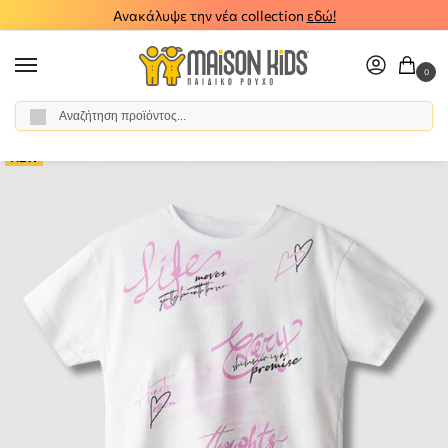
Ανακάλυψε την νέα collection
εδώ!
0
Αναζήτηση
Αρχική σελίδα
Κορίτσι
Ρούχα
Σύνολα - Σετ
Σετ Κολάν
Σετ κολάν μπλούζα NEK 23826-A
/
/
/
/
/
NEW