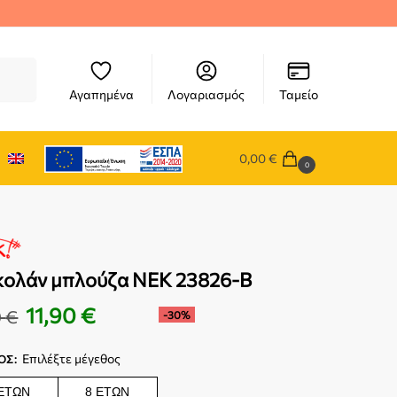
ήτηση
Αγαπημένα
Λογαριασμός
Ταμείο
0,00
€
0
κολάν μπλούζα NEK 23826-B
11,90
€
0
€
-30%
Επιλέξτε μέγεθος
ΟΣ
:
 ΕΤΏΝ
8 ΕΤΏΝ