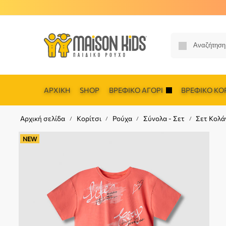
ΑΡΧΙΚΉ
SHOP
ΒΡΕΦΙΚΌ ΑΓΌΡΙ
ΒΡΕΦΙΚΌ ΚΟΡ
Αρχική σελίδα
Κορίτσι
Ρούχα
Σύνολα - Σετ
Σετ Κολά
/
/
/
/
NEW