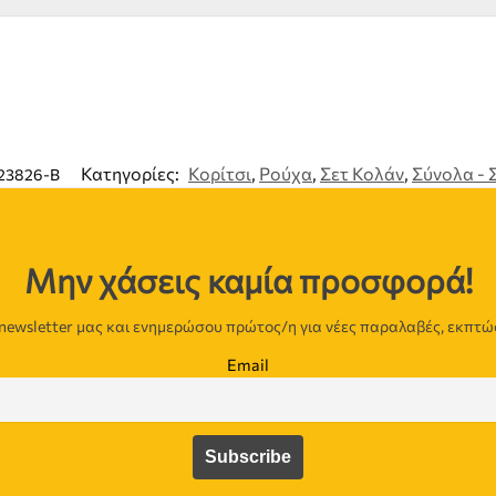
Κατηγορίες:
Κορίτσι
,
Ρούχα
,
Σετ Κολάν
,
Σύνολα - 
23826-B
Μην χάσεις καμία προσφορά!
newsletter μας και ενημερώσου πρώτος/η για νέες παραλαβές, εκπτώ
Email