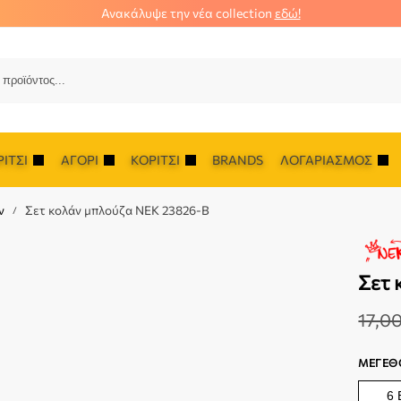
Ανακάλυψε την νέα collection
εδώ!
Αναζ
ΊΤΣΙ
ΑΓΌΡΙ
ΚΟΡΊΤΣΙ
BRANDS
ΛΟΓΑΡΙΑΣΜΌΣ
ν
Σετ κολάν μπλούζα NEK 23826-B
/
Σετ 
17,0
ΜΈΓΕΘ
6