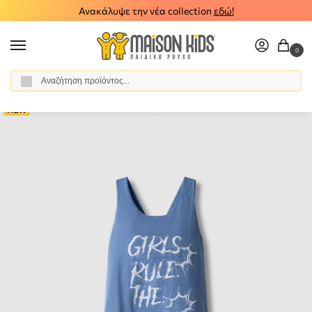
Ανακάλυψε την νέα collection
εδώ!
0
Αναζήτηση
Αρχική σελίδα
Κορίτσι
Ρούχα
Σύνολα - Σετ
Σετ Κολάν
Σετ κολάν μπλούζα NEK 24426-A
/
/
/
/
/
NEW