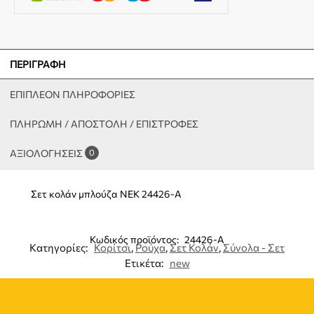
ΠΕΡΙΓΡΑΦΉ
ΕΠΙΠΛΈΟΝ ΠΛΗΡΟΦΟΡΊΕΣ
ΠΛΗΡΩΜΗ / ΑΠΟΣΤΟΛΗ / ΕΠΙΣΤΡΟΦΕΣ
ΑΞΙΟΛΟΓΉΣΕΙΣ
0
Σετ κολάν μπλούζα NEK 24426-A
Κωδικός προϊόντος:
24426-A
Κατηγορίες:
Κορίτσι
,
Ρούχα
,
Σετ Κολάν
,
Σύνολα - Σετ
Ετικέτα:
new